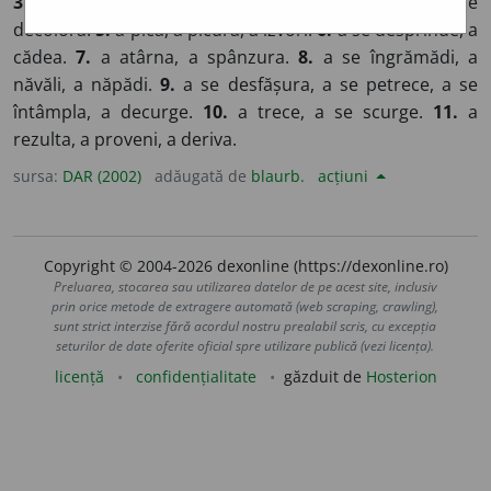
3.
a se rostogoli, a se înșira, a se întinde.
4.
a se
decolora.
5.
a pica, a picura, a izvorî.
6.
a se desprinde, a
cădea.
7.
a atârna, a spânzura.
8.
a se îngrămădi, a
năvăli, a năpădi.
9.
a se desfășura, a se petrece, a se
întâmpla, a decurge.
10.
a trece, a se scurge.
11.
a
rezulta, a proveni, a deriva.
sursa:
DAR (2002)
adăugată de
blaurb.
acțiuni
Copyright © 2004-2026 dexonline (https://dexonline.ro)
Preluarea, stocarea sau utilizarea datelor de pe acest site, inclusiv
prin orice metode de extragere automată (web scraping, crawling),
sunt strict interzise fără acordul nostru prealabil scris, cu excepția
seturilor de date oferite oficial spre utilizare publică (vezi licența).
licență
confidențialitate
găzduit de
Hosterion