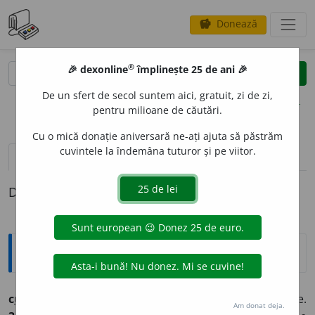
Donează
savings
®
®
🎉 dexonline
împlinește 25 de ani 🎉
caută
clear
search
De un sfert de secol suntem aici, gratuit, zi de zi,
opțiuni
pentru milioane de căutări.
Cu o mică donație aniversară ne-ați ajuta să păstrăm
cuvintele la îndemâna tuturor și pe viitor.
pronunție
(19)
volume_up
definiții (1)
Definiția cu ID-ul 404002:
Arhaisme și regionalisme
c
u
re
vb. III (înv.)
1.
a alerga, a fugi; a se grăbi.
2.
a curge.
Am donat deja.