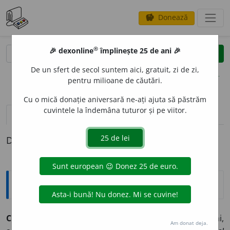
Donează
savings
®
®
🎉 dexonline
împlinește 25 de ani 🎉
caută
clear
search
De un sfert de secol suntem aici, gratuit, zi de zi,
opțiuni
pentru milioane de căutări.
Cu o mică donație aniversară ne-ați ajuta să păstrăm
cuvintele la îndemâna tuturor și pe viitor.
pronunție
(50)
volume_up
definiții (1)
Definiția cu ID-ul 915339:
Explicative DEX
1
CUR
A
T
adv.
Chiar, precis, într-adevăr, întocmai,
Am donat deja.