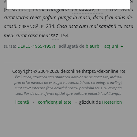
absolut. [Tipătescu:]
Eu vampir, ai?... Caraghios!
CARAGIALE, O.
[Pristanda:]
Curat caraghioz!
I 102.
Asta-i
curat vorba ceea: poftim pungă la masă, dacă ți-ai adus de-
CREANGĂ, P.
acasă.
234.
Casa asta cum mai samănă cu casa
ȘEZ.
mea! curat casa mea!
I 54.
sursa:
DLRLC (1955-1957)
adăugată de
blaurb.
acțiuni
Copyright © 2004-2026 dexonline (https://dexonline.ro)
Preluarea, stocarea sau utilizarea datelor de pe acest site, inclusiv
prin orice metode de extragere automată (web scraping, crawling),
sunt strict interzise fără acordul nostru prealabil scris, cu excepția
seturilor de date oferite oficial spre utilizare publică (vezi licența).
licență
confidențialitate
găzduit de
Hosterion