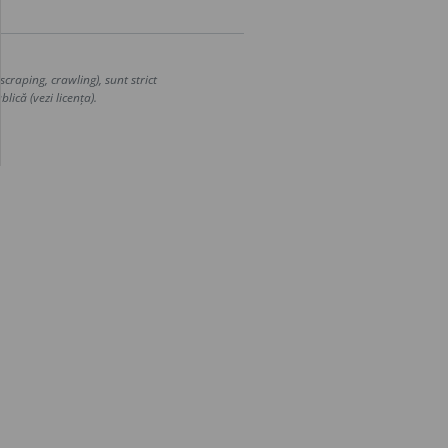
craping, crawling), sunt strict
lică (vezi licența).