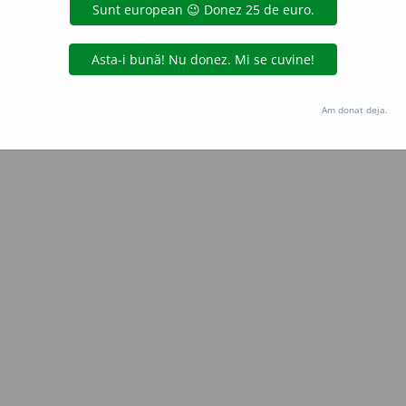
Copyright © 2004-2026 dexonline (https://dexonline.ro)
area datelor de pe acest site, inclusiv prin orice metode de extragere automată (web s
dul nostru prealabil scris, cu excepția seturilor de date oferite oficial spre utilizare pub
Am donat deja.
licență
confidențialitate
găzduit de
Hosterion