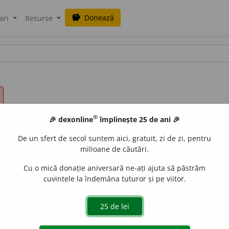
Donează
savings
ari
Resurse
®
🎉 dexonline
împlinește 25 de ani 🎉
De un sfert de secol suntem aici, gratuit, zi de zi, pentru
milioane de căutări.
Cu o mică donație aniversară ne-ați ajuta să păstrăm
cuvintele la îndemâna tuturor și pe viitor.
 lămurit, limpede.
e
siveco
acțiuni