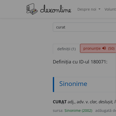
Despre noi
Volunt
®
pronunție
(50)
volume_up
definiții (1)
Definiția cu ID-ul 180071:
Sinonime
CUR
A
T
adj., adv. v.
clar, deslușit,
sursa:
Sinonime (2002)
adăugată d