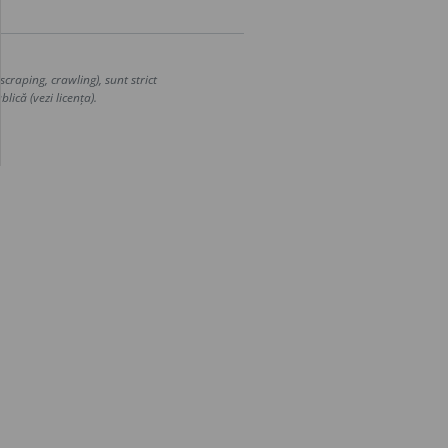
craping, crawling), sunt strict
lică (vezi licența).