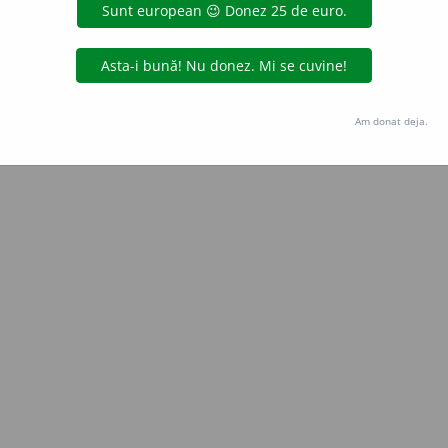
Copyright © 2004-2026 dexonline (https://dexonline.ro)
area datelor de pe acest site, inclusiv prin orice metode de extragere automată (web s
dul nostru prealabil scris, cu excepția seturilor de date oferite oficial spre utilizare pub
Am donat deja.
licență
confidențialitate
găzduit de
Hosterion