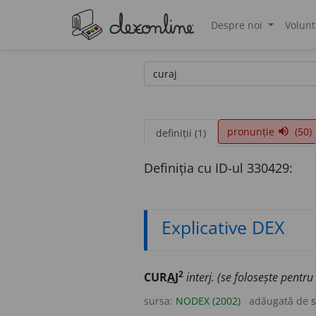
Despre noi
Volunt
®
pronunție
(50)
volume_up
definiții (1)
Definiția cu ID-ul 330429:
Explicative DEX
2
CUR
A
J
interj. (se folosește pentr
sursa:
NODEX (2002)
adăugată de
s