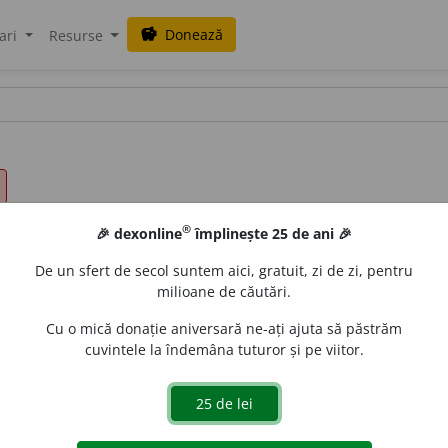
Donează
savings
ari
Resurse
®
🎉 dexonline
împlinește 25 de ani 🎉
De un sfert de secol suntem aici, gratuit, zi de zi, pentru
milioane de căutări.
Cu o mică donație aniversară ne-ați ajuta să păstrăm
cuvintele la îndemâna tuturor și pe viitor.
u a îmbărbăta pe cineva).
/<fr.
courage
iveco
acțiuni