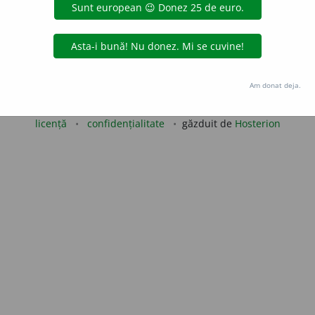
 de
Onukka
acțiuni
Copyright © 2004-2026 dexonline (https://dexonline.ro)
Am donat deja.
area datelor de pe acest site, inclusiv prin orice metode de extragere automată (web s
dul nostru prealabil scris, cu excepția seturilor de date oferite oficial spre utilizare pub
licență
confidențialitate
găzduit de
Hosterion