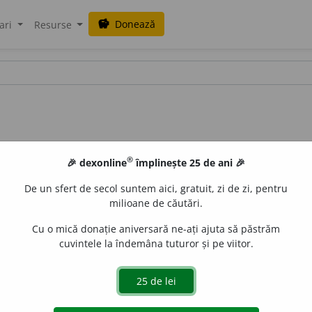
Donează
savings
ari
Resurse
®
🎉 dexonline
împlinește 25 de ani 🎉
De un sfert de secol suntem aici, gratuit, zi de zi, pentru
milioane de căutări.
Cu o mică donație aniversară ne-ați ajuta să păstrăm
cuvintele la îndemâna tuturor și pe viitor.
poziție a sufletului care ne face să înfruntăm cu îndrăzn
vru să-și facă seamă singur, dar n’avu curaj
(ISP.)
. II.
interj.
pent