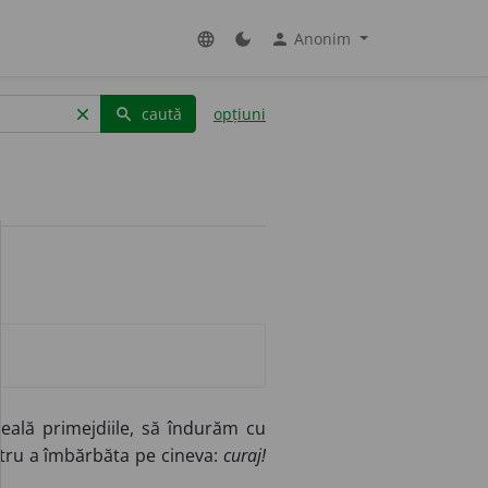
Anonim
language
dark_mode
person
caută
opțiuni
clear
search
eală primejdiile, să îndurăm cu
ru a îmbărbăta pe cineva:
curaj!