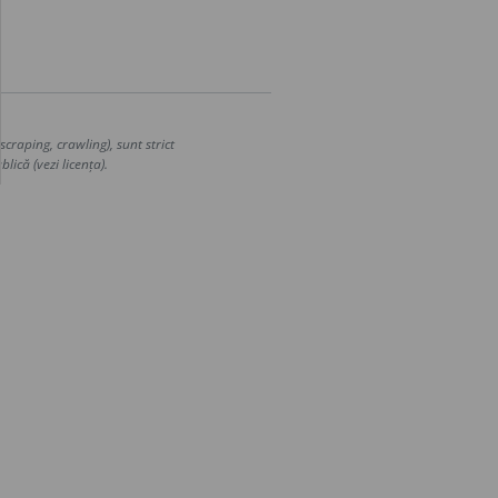
craping, crawling), sunt strict
lică (vezi licența).