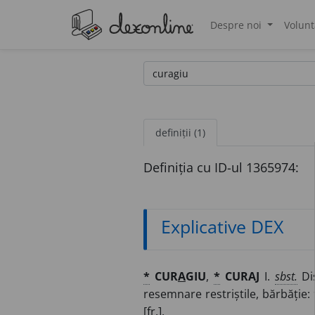
Despre noi
Volunt
®
definiții (1)
Definiția cu ID-ul 1365974:
Explicative DEX
*
CUR
A
GIU
,
*
CURAJ
I.
sbst.
Dis
resemnare restriștile, bărbăție:
[
fr.
].