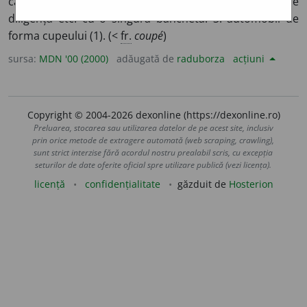
care vizitiul stă pe capră. 2. compartiment de vagon, de
diligență etc. cu o singură banchetă. 3. automobil de
forma cupeului (1). (<
fr.
coupé
)
sursa:
MDN '00 (2000)
adăugată de
raduborza
acțiuni
Copyright © 2004-2026 dexonline (https://dexonline.ro)
Preluarea, stocarea sau utilizarea datelor de pe acest site, inclusiv
prin orice metode de extragere automată (web scraping, crawling),
sunt strict interzise fără acordul nostru prealabil scris, cu excepția
seturilor de date oferite oficial spre utilizare publică (vezi licența).
licență
confidențialitate
găzduit de
Hosterion