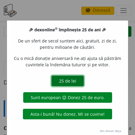
Donează
savings
®
®
🎉 dexonline
împlinește 25 de ani 🎉
caută
clear
search
De un sfert de secol suntem aici, gratuit, zi de zi,
opțiuni
pentru milioane de căutări.
Cu o mică donație aniversară ne-ați ajuta să păstrăm
cuvintele la îndemâna tuturor și pe viitor.
definiții (1)
Definiția cu ID-ul 458217:
Explicative DEX
CUP
E
U
s. n.
1. trăsură de lux închisă, cu două locuri, la
Am donat deja.