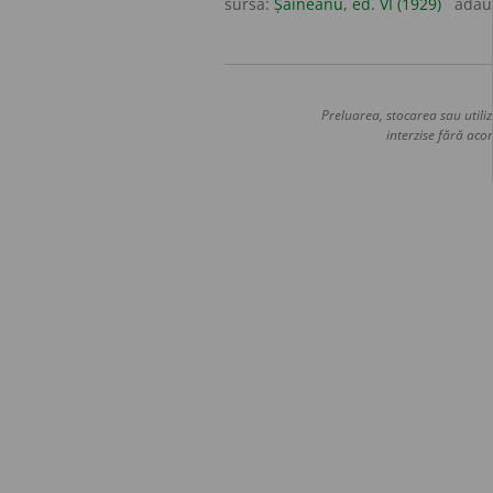
sursa:
Șăineanu, ed. VI (1929)
adău
Preluarea, stocarea sau utiliz
interzise fără acor