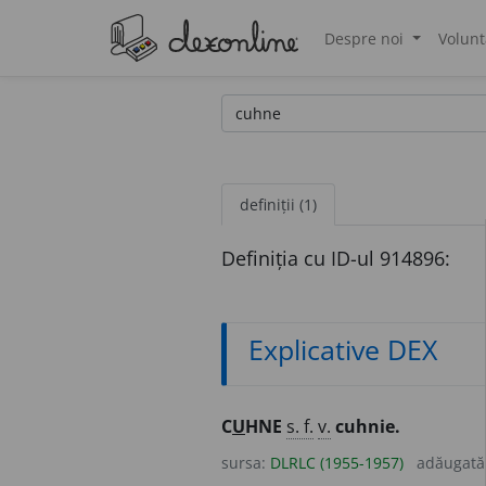
Despre noi
Volunt
®
definiții (1)
Definiția cu ID-ul 914896:
Explicative DEX
C
U
HNE
s. f.
v.
cuhnie.
sursa:
DLRLC (1955-1957)
adăugată