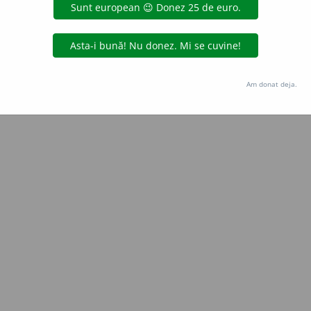
Copyright © 2004-2026 dexonline (https://dexonline.ro)
area datelor de pe acest site, inclusiv prin orice metode de extragere automată (web s
dul nostru prealabil scris, cu excepția seturilor de date oferite oficial spre utilizare pub
Am donat deja.
licență
confidențialitate
găzduit de
Hosterion