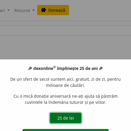
Donează
savings
ari
Resurse
®
🎉 dexonline
împlinește 25 de ani 🎉
De un sfert de secol suntem aici, gratuit, zi de zi, pentru
milioane de căutări.
Cu o mică donație aniversară ne-ați ajuta să păstrăm
cuvintele la îndemâna tuturor și pe viitor.
 de
blaurb.
acțiuni