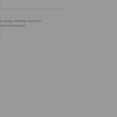
craping, crawling), sunt strict
lică (vezi licența).