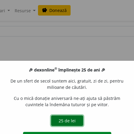
Donează
savings
ari
Resurse
®
🎉 dexonline
împlinește 25 de ani 🎉
De un sfert de secol suntem aici, gratuit, zi de zi, pentru
milioane de căutări.
Cu o mică donație aniversară ne-ați ajuta să păstrăm
cuvintele la îndemâna tuturor și pe viitor.
 de
blaurb.
acțiuni