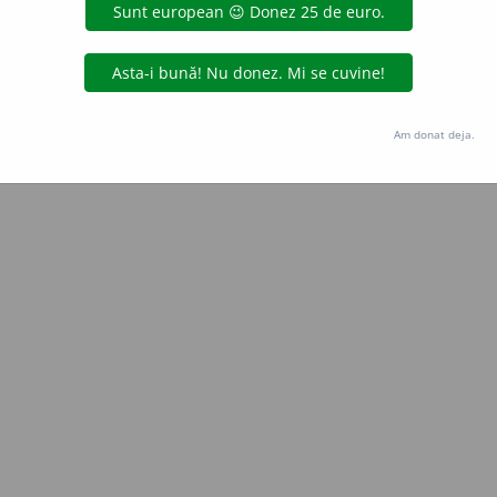
Copyright © 2004-2026 dexonline (https://dexonline.ro)
area datelor de pe acest site, inclusiv prin orice metode de extragere automată (web s
dul nostru prealabil scris, cu excepția seturilor de date oferite oficial spre utilizare pub
Am donat deja.
licență
confidențialitate
găzduit de
Hosterion