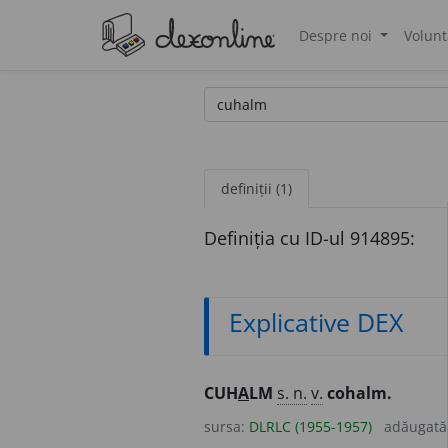
Despre noi
Volunt
®
definiții (1)
Definiția cu ID-ul 914895:
Explicative DEX
CUH
A
LM
s. n.
v.
cohalm.
sursa:
DLRLC (1955-1957)
adăugată