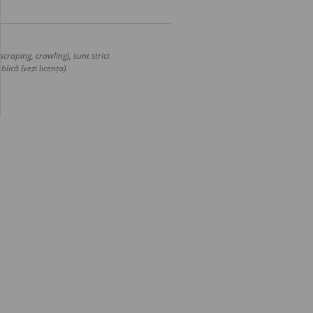
craping, crawling), sunt strict
lică (vezi licența).