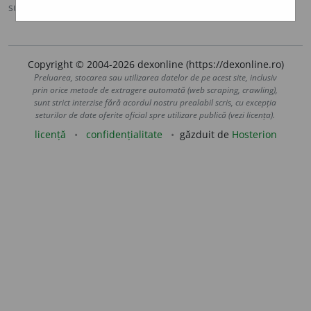
sursa:
MDA2 (2010)
adăugată de
blaurb.
acțiuni
Copyright © 2004-2026 dexonline (https://dexonline.ro)
Preluarea, stocarea sau utilizarea datelor de pe acest site, inclusiv
prin orice metode de extragere automată (web scraping, crawling),
sunt strict interzise fără acordul nostru prealabil scris, cu excepția
seturilor de date oferite oficial spre utilizare publică (vezi licența).
licență
confidențialitate
găzduit de
Hosterion