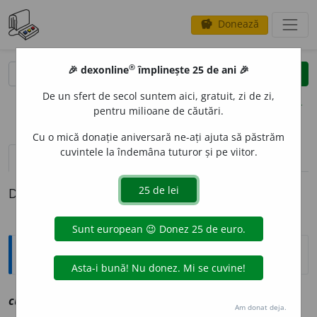
Donează
savings
®
®
🎉 dexonline
împlinește 25 de ani 🎉
caută
clear
search
De un sfert de secol suntem aici, gratuit, zi de zi,
opțiuni
pentru milioane de căutări.
Cu o mică donație aniversară ne-ați ajuta să păstrăm
cuvintele la îndemâna tuturor și pe viitor.
definiții (1)
Definiția cu ID-ul 1088871:
Explicative DEX
cufte
a
sf
vz
chiftea
Am donat deja.