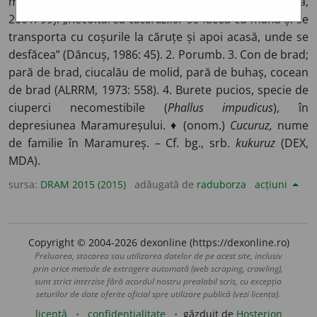
mândră, ce ț-am spus / La cules de
cucuruz”
(Memoria,
2001: 99). „Recoltarea
cucuruzilor
se făcea cu mâna și se
transporta cu coșurile la căruțe și apoi acasă, unde se
desfăcea” (Dăncuș, 1986: 45). 2. Porumb. 3. Con de brad;
pară de brad, ciucalău de molid, pară de buhaș, cocean
de brad (ALRRM, 1973: 558). 4. Burete pucios, specie de
ciuperci necomestibile (
Phallus impudicus
), în
depresiunea Maramureșului. ♦ (onom.)
Cucuruz,
nume
de familie în Maramureș. – Cf. bg., srb.
kukuruz
(DEX,
MDA).
sursa:
DRAM 2015 (2015)
adăugată de
raduborza
acțiuni
Copyright © 2004-2026 dexonline (https://dexonline.ro)
Preluarea, stocarea sau utilizarea datelor de pe acest site, inclusiv
prin orice metode de extragere automată (web scraping, crawling),
sunt strict interzise fără acordul nostru prealabil scris, cu excepția
seturilor de date oferite oficial spre utilizare publică (vezi licența).
licență
confidențialitate
găzduit de
Hosterion