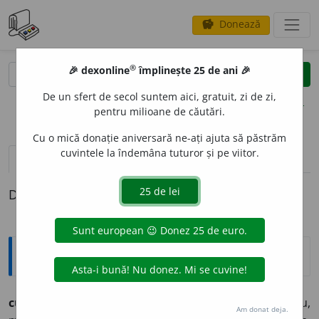
Donează
savings
®
®
🎉 dexonline
împlinește 25 de ani 🎉
caută
clear
search
De un sfert de secol suntem aici, gratuit, zi de zi,
opțiuni
pentru milioane de căutări.
Cu o mică donație aniversară ne-ați ajuta să păstrăm
cuvintele la îndemâna tuturor și pe viitor.
pronunție
(9)
volume_up
definiții (1)
Definiția cu ID-ul 949983:
Arhaisme și regionalisme
cucur
u
z,
cucuruzi,
s.m. – 1. Știulete de porumb: „Știi, tu,
Am donat deja.