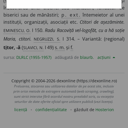
(sau contribuie la) cheltuielile pentru ridicarea și
înzestrarea unei biserici sau mănăstiri; fondator de
biserici sau de mănăstiri;
p. ext.
întemeietor al unei
instituții, organizații, asociații etc.
Ctitori de așezăminte.
EMINESCU, O.
I 150.
Radu Racoviță vel-logofăt, cu a hă soție
NEGRUZZI, S.
Maria, ctitori.
I 314. – Variantă: (regional)
SLAVICI, N.
t
i
tor, -ă
(
I 49)
s. m.
și
f.
sursa:
DLRLC (1955-1957)
adăugată de
blaurb.
acțiuni
Copyright © 2004-2026 dexonline (https://dexonline.ro)
Preluarea, stocarea sau utilizarea datelor de pe acest site, inclusiv
prin orice metode de extragere automată (web scraping, crawling),
sunt strict interzise fără acordul nostru prealabil scris, cu excepția
seturilor de date oferite oficial spre utilizare publică (vezi licența).
licență
confidențialitate
găzduit de
Hosterion