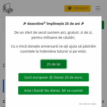
Donează
savings
®
®
🎉 dexonline
împlinește 25 de ani 🎉
caută
clear
search
De un sfert de secol suntem aici, gratuit, zi de zi,
opțiuni
pentru milioane de căutări.
Cu o mică donație aniversară ne-ați ajuta să păstrăm
cuvintele la îndemâna tuturor și pe viitor.
pronunție
(3)
volume_up
definiții (1)
Definiția cu ID-ul 914621:
Explicative DEX
CT
I
TOR, -Ă,
ctitori, -e,
s. m.
și
f.
Persoană care suportă
Am donat deja.