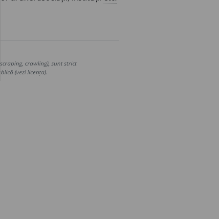
craping, crawling), sunt strict
lică (vezi licența).