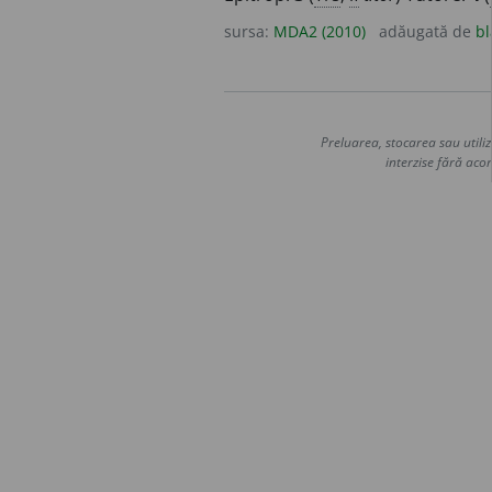
sursa:
MDA2 (2010)
adăugată de
bl
Preluarea, stocarea sau utiliz
interzise fără acor