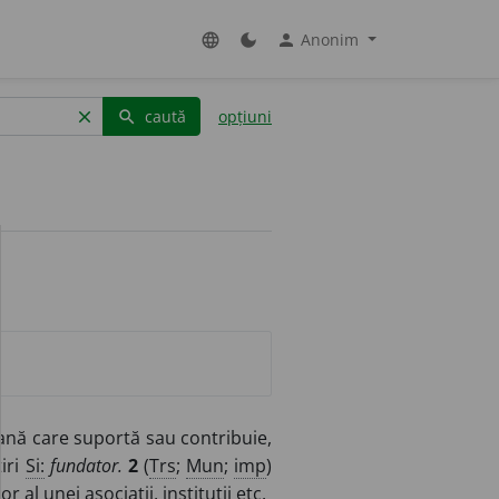
Anonim
language
dark_mode
person
caută
opțiuni
clear
search
nă care suportă sau contribuie,
tiri
Si:
fundator.
2
(
Trs
;
Mun
;
imp
)
or al unei asociații, instituții
etc.