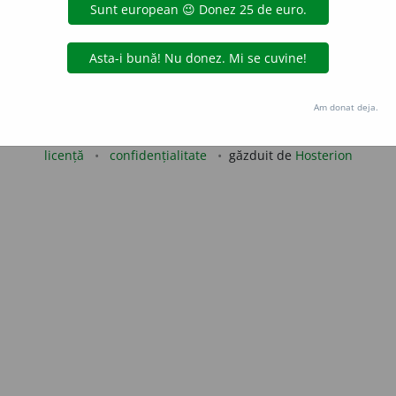
aurb.
acțiuni
Copyright © 2004-2026 dexonline (https://dexonline.ro)
Am donat deja.
area datelor de pe acest site, inclusiv prin orice metode de extragere automată (web s
dul nostru prealabil scris, cu excepția seturilor de date oferite oficial spre utilizare pub
licență
confidențialitate
găzduit de
Hosterion