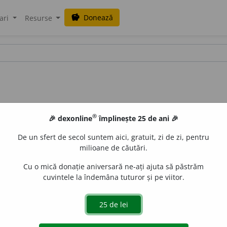
Donează
savings
ari
Resurse
®
🎉 dexonline
împlinește 25 de ani 🎉
De un sfert de secol suntem aici, gratuit, zi de zi, pentru
milioane de căutări.
Cu o mică donație aniversară ne-ați ajuta să păstrăm
cuvintele la îndemâna tuturor și pe viitor.
, 44 /
V:
(
înv
)
ti~, ~tur
/
Pl:
~ri, ~re
/
E:
vsl
ктиторъ
]
1
Persoa
ridicarea și înzestrarea cu odoare a unei biserici sau mănăs
Reg
;
îf
titor
) Ziua următoare celei onomastice.
5
(
Pex
) Fondat