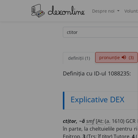
Despre noi
Volunt
®
pronunție
(3)
volume_up
definiții (1)
Definiția cu ID-ul 1088235:
Explicative DEX
ct
i
tor, ~ă
smf
[
At:
(
a.
1610) GCR I
în parte, la cheltuielile pentru 
Epitrop.
3
(
Trs
;
îf
titor
) Tutore.
4
(