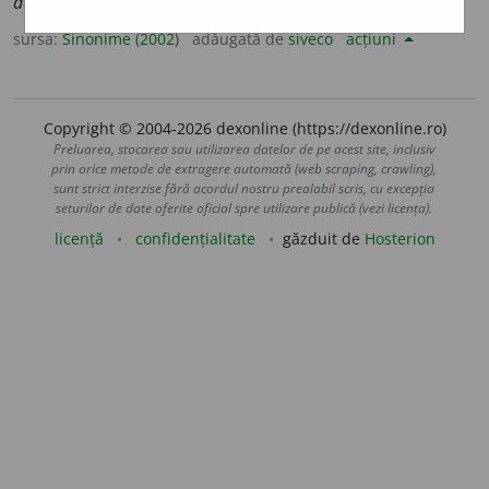
decădere, declin, înserare, regres, seară.
sursa:
Sinonime (2002)
adăugată de
siveco
acțiuni
Copyright © 2004-2026 dexonline (https://dexonline.ro)
Preluarea, stocarea sau utilizarea datelor de pe acest site, inclusiv
prin orice metode de extragere automată (web scraping, crawling),
sunt strict interzise fără acordul nostru prealabil scris, cu excepția
seturilor de date oferite oficial spre utilizare publică (vezi licența).
licență
confidențialitate
găzduit de
Hosterion