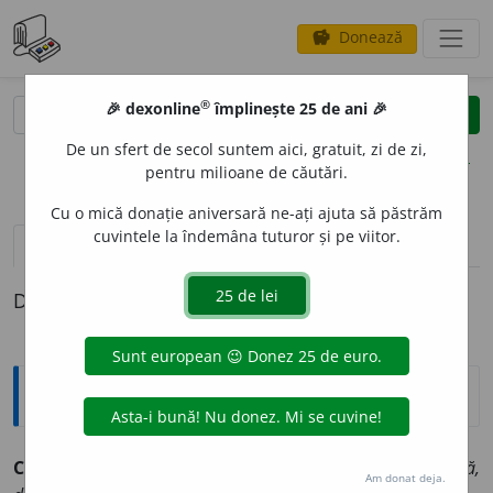
Donează
savings
®
®
🎉 dexonline
împlinește 25 de ani 🎉
caută
clear
search
De un sfert de secol suntem aici, gratuit, zi de zi,
opțiuni
pentru milioane de căutări.
Cu o mică donație aniversară ne-ați ajuta să păstrăm
cuvintele la îndemâna tuturor și pe viitor.
pronunție
(2)
volume_up
definiții (1)
Definiția cu ID-ul 179561:
Sinonime
CREP
U
SCUL
s. v.
amurg, apus, asfințire, asfințit, decadență,
Am donat deja.