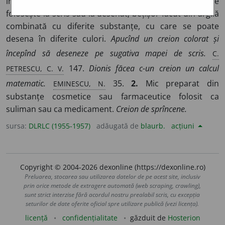
în care se află o mină neagră sau colorată și care se
folosește la scris sau la desenat; bețișor făcut din argilă
combinată cu diferite substanțe, cu care se poate
desena în diferite culori.
Apucînd un creion colorat și
C.
începînd să deseneze pe sugativa mapei de scris.
PETRESCU, C. V.
147.
Dionis făcea c-un creion un calcul
EMINESCU, N.
matematic.
35.
2.
Mic preparat din
substanțe cosmetice sau farmaceutice folosit ca
suliman sau ca medicament.
Creion de sprîncene.
sursa:
DLRLC (1955-1957)
adăugată de
blaurb.
acțiuni
Copyright © 2004-2026 dexonline (https://dexonline.ro)
Preluarea, stocarea sau utilizarea datelor de pe acest site, inclusiv
prin orice metode de extragere automată (web scraping, crawling),
sunt strict interzise fără acordul nostru prealabil scris, cu excepția
seturilor de date oferite oficial spre utilizare publică (vezi licența).
licență
confidențialitate
găzduit de
Hosterion