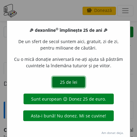
Donează
savings
®
®
🎉 dexonline
împlinește 25 de ani 🎉
caută
clear
search
De un sfert de secol suntem aici, gratuit, zi de zi,
opțiuni
pentru milioane de căutări.
Cu o mică donație aniversară ne-ați ajuta să păstrăm
cuvintele la îndemâna tuturor și pe viitor.
pronunție
(29)
volume_up
definiții (1)
Definiția cu ID-ul 913924:
Explicative DEX
CREI
O
N,
creioane,
s. n.
1.
Bețișor de lemn sau de metal
Am donat deja.