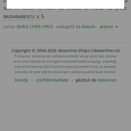
cerceta mai de aproape; care se încrede lesne în cineva
sau în ceva.
V.
naiv.
El, credul, se ridica să plece.
BASSARABESCU, V.
5.
sursa:
DLRLC (1955-1957)
adăugată de
blaurb.
acțiuni
Copyright © 2004-2026 dexonline (https://dexonline.ro)
Preluarea, stocarea sau utilizarea datelor de pe acest site, inclusiv
prin orice metode de extragere automată (web scraping, crawling),
sunt strict interzise fără acordul nostru prealabil scris, cu excepția
seturilor de date oferite oficial spre utilizare publică (vezi licența).
licență
confidențialitate
găzduit de
Hosterion