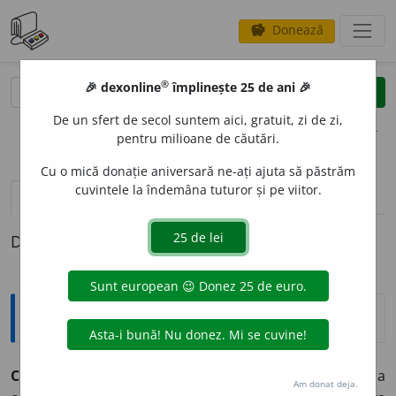
Donează
savings
®
®
🎉 dexonline
împlinește 25 de ani 🎉
caută
clear
search
De un sfert de secol suntem aici, gratuit, zi de zi,
opțiuni
pentru milioane de căutări.
Cu o mică donație aniversară ne-ați ajuta să păstrăm
cuvintele la îndemâna tuturor și pe viitor.
pronunție
(10)
volume_up
definiții (1)
Definiția cu ID-ul 913919:
Explicative DEX
CRED
U
L, -Ă,
creduli, -e,
adj.
Care crede prea ușor, fără a
Am donat deja.