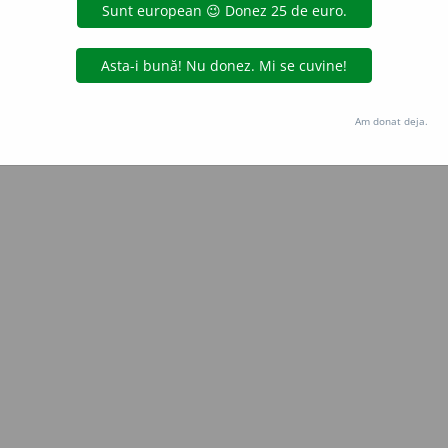
Copyright © 2004-2026 dexonline (https://dexonline.ro)
area datelor de pe acest site, inclusiv prin orice metode de extragere automată (web s
dul nostru prealabil scris, cu excepția seturilor de date oferite oficial spre utilizare pub
Am donat deja.
licență
confidențialitate
găzduit de
Hosterion