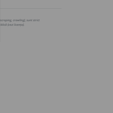
craping, crawling), sunt strict
lică (vezi licența).