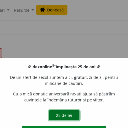
Donează
savings
ari
Resurse
®
🎉 dexonline
împlinește 25 de ani 🎉
De un sfert de secol suntem aici, gratuit, zi de zi, pentru
milioane de căutări.
Cu o mică donație aniversară ne-ați ajuta să păstrăm
cuvintele la îndemâna tuturor și pe viitor.
are crede prea lesne
¶
¶
C.
'
INCRED
U
L
[
fr.
].
 de
Onukka
acțiuni