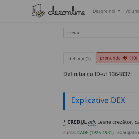
Despre noi
Volunt
®
pronunție
(10)
volume_up
definiții (1)
Definiția cu ID-ul 1364837:
Explicative DEX
*
CRED
U
L
adj.
Lesne crezător, c
sursa:
CADE (1926-1931)
adăugată