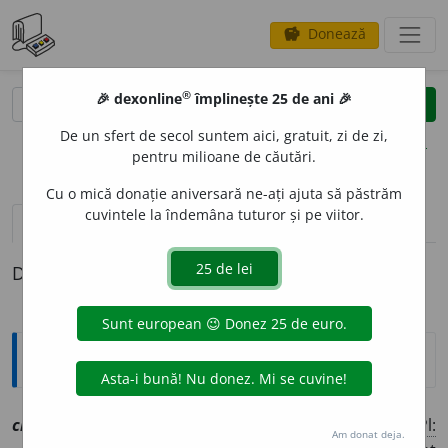
Donează
savings
®
®
🎉 dexonline
împlinește 25 de ani 🎉
caută
clear
search
De un sfert de secol suntem aici, gratuit, zi de zi,
opțiuni
pentru milioane de căutări.
Cu o mică donație aniversară ne-ați ajuta să păstrăm
cuvintele la îndemâna tuturor și pe viitor.
pronunție
(9)
volume_up
definiții (1)
Definiția cu ID-ul 1086405:
Explicative DEX
credit
o
r, ~o
a
re
[
At:
(
a.
1754) IORGA, S. D. XII, 68 /
Pl:
Am donat deja.