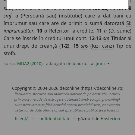
~o
a
re
/
E:
fr
créditeur,
it
creditore
]
1-6
a
(Sumă) (cont
sau) sold care arată care este creditul (
20-22
) cuiva.
7-9
smf
,
a
(Persoană sau) (instituție) care a dat bani cu
împrumut sau care are de primit o sumă datorată
Si:
împrumutător.
10
a
Referitor la credite.
11
a
(
D.
sume)
Care se înscrie în creditul unui cont.
12-13
sm
Titular al
unui drept de creanță (
1-2
).
15
sns
(
Iuz
;
csnz
) Tip de
stofa.
sursa:
MDA2 (2010)
adăugată de
blaurb.
acțiuni
Copyright © 2004-2026 dexonline (https://dexonline.ro)
Preluarea, stocarea sau utilizarea datelor de pe acest site, inclusiv
prin orice metode de extragere automată (web scraping, crawling),
sunt strict interzise fără acordul nostru prealabil scris, cu excepția
seturilor de date oferite oficial spre utilizare publică (vezi licența).
licență
confidențialitate
găzduit de
Hosterion