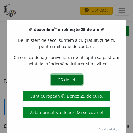
Donează
savings
®
®
🎉 dexonline
împlinește 25 de ani 🎉
caută
clear
search
De un sfert de secol suntem aici, gratuit, zi de zi,
opțiuni
pentru milioane de căutări.
Cu o mică donație aniversară ne-ați ajuta să păstrăm
cuvintele la îndemâna tuturor și pe viitor.
definiții (1)
Definiția cu ID-ul 1364561:
Explicative DEX
COVRIG
A
(-
gez
),
COVRIG
I
(-
gesc
)
vb.
refl.
A se încovriga, a
Am donat deja.