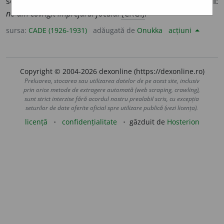
se încolăci, a se face
covrig
(de frig, etc.), a se ghemui:
ne-am covrigit împrejurul focului
(CRG.)
.
sursa:
CADE (1926-1931)
adăugată de
Onukka
acțiuni
Copyright © 2004-2026 dexonline (https://dexonline.ro)
Preluarea, stocarea sau utilizarea datelor de pe acest site, inclusiv
prin orice metode de extragere automată (web scraping, crawling),
sunt strict interzise fără acordul nostru prealabil scris, cu excepția
seturilor de date oferite oficial spre utilizare publică (vezi licența).
licență
confidențialitate
găzduit de
Hosterion