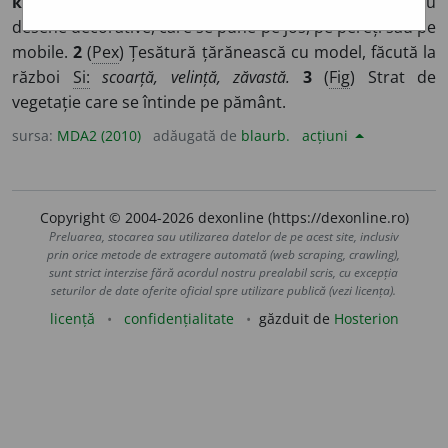
ковору
]
1
Țesătură groasă de lână, bumbac
etc.
, cu
desene decorative, care se pune pe jos, pe pereți sau pe
mobile.
2
(
Pex
) Țesătură țărănească cu model, făcută la
război
Si:
scoarță, velință, zăvastă.
3
(
Fig
) Strat de
vegetație care se întinde pe pământ.
sursa:
MDA2 (2010)
adăugată de
blaurb.
acțiuni
Copyright © 2004-2026 dexonline (https://dexonline.ro)
Preluarea, stocarea sau utilizarea datelor de pe acest site, inclusiv
prin orice metode de extragere automată (web scraping, crawling),
sunt strict interzise fără acordul nostru prealabil scris, cu excepția
seturilor de date oferite oficial spre utilizare publică (vezi licența).
licență
confidențialitate
găzduit de
Hosterion