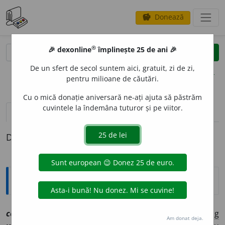
Donează
savings
®
®
🎉 dexonline
împlinește 25 de ani 🎉
caută
clear
search
De un sfert de secol suntem aici, gratuit, zi de zi,
opțiuni
pentru milioane de căutări.
Cu o mică donație aniversară ne-ați ajuta să păstrăm
cuvintele la îndemâna tuturor și pe viitor.
pronunție
(50)
volume_up
definiții (1)
Definiția cu ID-ul 1085485:
Explicative DEX
cov
o
r
sn
[
At:
ANON. CAR. /
Pl:
~o
a
re,
(
înv
)
~o
a
ră
/
E:
bg
Am donat deja.