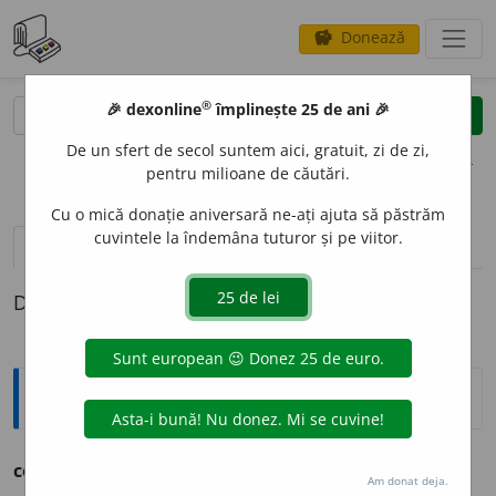
Donează
savings
®
®
🎉 dexonline
împlinește 25 de ani 🎉
caută
clear
search
De un sfert de secol suntem aici, gratuit, zi de zi,
opțiuni
pentru milioane de căutări.
Cu o mică donație aniversară ne-ați ajuta să păstrăm
cuvintele la îndemâna tuturor și pe viitor.
pronunție
(45)
volume_up
definiții (1)
Definiția cu ID-ul 711585:
Arhaisme și regionalisme
cov
a
ci,
s.m. – v. couaci.
Am donat deja.