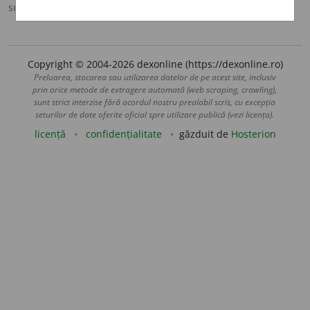
sursa:
DRAM (2011)
adăugată de
raduborza
acțiuni
Copyright © 2004-2026 dexonline (https://dexonline.ro)
Preluarea, stocarea sau utilizarea datelor de pe acest site, inclusiv
prin orice metode de extragere automată (web scraping, crawling),
sunt strict interzise fără acordul nostru prealabil scris, cu excepția
seturilor de date oferite oficial spre utilizare publică (vezi licența).
licență
confidențialitate
găzduit de
Hosterion