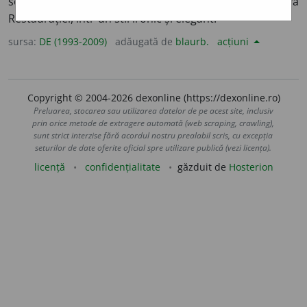
scriitor francez. Elenist. Pamflete politice împotriva
Restaurației, într-un stil ironic și elegant.
sursa:
DE (1993-2009)
adăugată de
blaurb.
acțiuni
Copyright © 2004-2026 dexonline (https://dexonline.ro)
Preluarea, stocarea sau utilizarea datelor de pe acest site, inclusiv
prin orice metode de extragere automată (web scraping, crawling),
sunt strict interzise fără acordul nostru prealabil scris, cu excepția
seturilor de date oferite oficial spre utilizare publică (vezi licența).
licență
confidențialitate
găzduit de
Hosterion