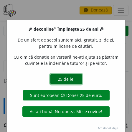
Donează
savings
®
®
🎉 dexonline
împlinește 25 de ani 🎉
caută
clear
search
De un sfert de secol suntem aici, gratuit, zi de zi,
opțiuni
pentru milioane de căutări.
Cu o mică donație aniversară ne-ați ajuta să păstrăm
cuvintele la îndemâna tuturor și pe viitor.
definiții (1)
Definiția cu ID-ul 569399:
Enciclopedice
COURIER
[curié]
DE MÉRÉ, Paul-Louis
(1772-1825),
Am donat deja.