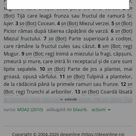
Pl:
~o
a
re,
(
reg
)
~o
a
ră
sn
,
~i
sm
/
E:
nct
]
1
sn
(
Înv
) Parte,
segment care unește două părți ale unui obiect.
2
sn
(
Bot
) Tijă care leagă frunza sau fructul de ramură
Si:
lujer
.
3
sn
(
Bot
) Cocean.
4
sn
(
Bot
) Miezul verzei.
5
sn
(
Bot
)
Picior rămas după tăierea căpățânii de varză.
6
sn
(
Bot
)
Miezul fructului.
7
sn
(
Bot
) Parte superioară a codiței,
care rămâne la fructul cules sau căzut.
8
sm
(
Bot
;
reg
)
Mugur.
9
sm
(
Bot
;
reg
) Inimă a miezului la fragi, căpșuni,
zmeură și mure, care intră în receptacul și de care sunt
lipite sepalele.
10
sn
(
Bot
) Parte de jos a plantei, mai
groasă, opusă vârfului.
11
sn
(
Bot
) Tulpină a plantelor,
de la rădăcină până la primele ramuri sau frunze.
12
sn
(
Bot
;
reg
) Trunchi al arborilor.
13
sn
(
Bot
) Coardă lăsată
la butucul viei, din care dau vițele.
14
sn
(
Bot
) Tijă
extinde
expand_more
purtătoare de semințe la ceapă.
15
sn
(
Bot
) Tulpină a
sursa:
MDA2 (2010)
adăugată de
blaurb.
acțiuni
plantelor, de la rădăcină până la vârf, de pe care
pornesc ramurile sau frunzele.
16
sn
(
Bot
;
spc
) Tulpină a
porumbului, cu sau fără frunze, de pe care s-au cules
Copyright © 2004-2026 dexonline (https://dexonline.ro)