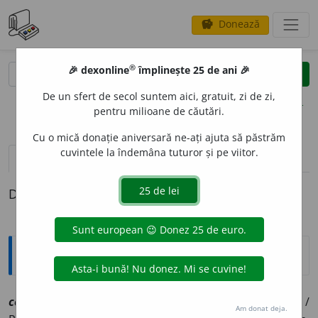
Donează
savings
®
®
🎉 dexonline
împlinește 25 de ani 🎉
caută
clear
search
De un sfert de secol suntem aici, gratuit, zi de zi,
opțiuni
pentru milioane de căutări.
Cu o mică donație aniversară ne-ați ajuta să păstrăm
cuvintele la îndemâna tuturor și pe viitor.
pronunție
(2)
volume_up
definiții (1)
Definiția cu ID-ul 1084758:
Explicative DEX
cot
o
r
[
At:
ECONOMIA, 30 /
V:
căt
u
r, ~ti
o
r, ~o
a
ră, ~t
u
r
/
Am donat deja.