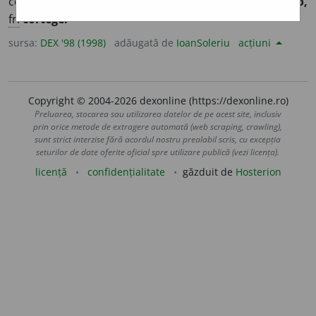
ceremonie; convoi. ♦
Fig.
Șir, înșirare. – Din
it.
corteggio,
fr.
cortège.
sursa:
DEX '98 (1998)
adăugată de
IoanSoleriu
acțiuni
Copyright © 2004-2026 dexonline (https://dexonline.ro)
Preluarea, stocarea sau utilizarea datelor de pe acest site, inclusiv
prin orice metode de extragere automată (web scraping, crawling),
sunt strict interzise fără acordul nostru prealabil scris, cu excepția
seturilor de date oferite oficial spre utilizare publică (vezi licența).
licență
confidențialitate
găzduit de
Hosterion