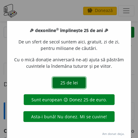
Donează
savings
®
®
🎉 dexonline
împlinește 25 de ani 🎉
caută
clear
search
De un sfert de secol suntem aici, gratuit, zi de zi,
opțiuni
pentru milioane de căutări.
Cu o mică donație aniversară ne-ați ajuta să păstrăm
cuvintele la îndemâna tuturor și pe viitor.
pronunție
(12)
volume_up
definiții (1)
Definiția cu ID-ul 39137:
Explicative DEX
CORT
E
GIU,
cortegii,
s. n.
Șir de persoane care însoțesc o
Am donat deja.