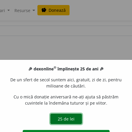
Donează
savings
ari
Resurse
®
🎉 dexonline
împlinește 25 de ani 🎉
De un sfert de secol suntem aici, gratuit, zi de zi, pentru
milioane de căutări.
Cu o mică donație aniversară ne-ați ajuta să păstrăm
cuvintele la îndemâna tuturor și pe viitor.
e
siveco
acțiuni