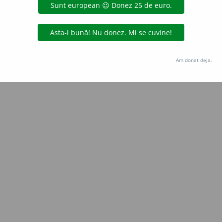
Copyright © 2004-2026 dexonline (https://dexonline.ro)
area datelor de pe acest site, inclusiv prin orice metode de extragere automată (web s
dul nostru prealabil scris, cu excepția seturilor de date oferite oficial spre utilizare pub
Am donat deja.
licență
confidențialitate
găzduit de
Hosterion