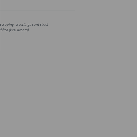
craping, crawling), sunt strict
lică (vezi licența).