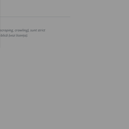
craping, crawling), sunt strict
lică (vezi licența).