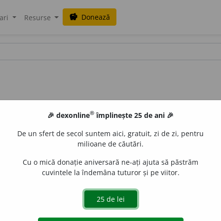
Donează
savings
ari
Resurse
®
🎉 dexonline
împlinește 25 de ani 🎉
De un sfert de secol suntem aici, gratuit, zi de zi, pentru
milioane de căutări.
Cu o mică donație aniversară ne-ați ajuta să păstrăm
cuvintele la îndemâna tuturor și pe viitor.
a celulele moi din stratul de bază al epidermei în celule 
cornora. II.
refl.
a se transforma în țesut cornos. (< corn + -ifi