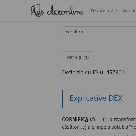
Despre noi
Volunt
®
definiții (1)
Definiția cu ID-ul 457301:
Explicative DEX
CORNIFIC
A
vb.
I.
tr.
a transform
căsătorite) a-și înșela soțul; a în