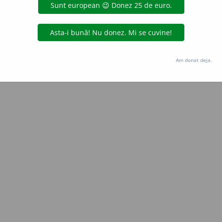
e
raduborza
acțiuni
Copyright © 2004-2026 dexonline (https://dexonline.ro)
area datelor de pe acest site, inclusiv prin orice metode de extragere automată (web s
Am donat deja.
dul nostru prealabil scris, cu excepția seturilor de date oferite oficial spre utilizare pub
licență
confidențialitate
găzduit de
Hosterion