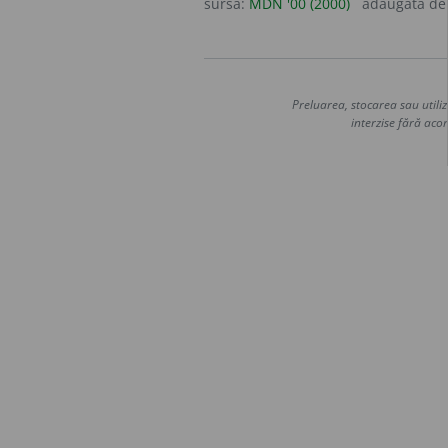
sursa:
MDN '00 (2000)
adăugată d
Preluarea, stocarea sau utiliz
interzise fără acor