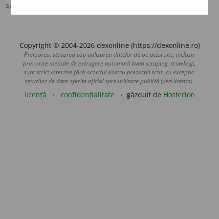
sursa:
DOOM 2 (2005)
adăugată de
raduborza
acțiuni
Copyright © 2004-2026 dexonline (https://dexonline.ro)
Preluarea, stocarea sau utilizarea datelor de pe acest site, inclusiv
prin orice metode de extragere automată (web scraping, crawling),
sunt strict interzise fără acordul nostru prealabil scris, cu excepția
seturilor de date oferite oficial spre utilizare publică (vezi licența).
licență
confidențialitate
găzduit de
Hosterion