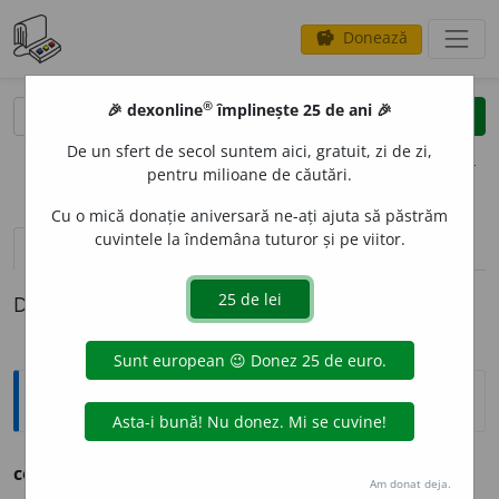
Donează
savings
®
®
🎉 dexonline
împlinește 25 de ani 🎉
caută
clear
search
De un sfert de secol suntem aici, gratuit, zi de zi,
opțiuni
pentru milioane de căutări.
Cu o mică donație aniversară ne-ați ajuta să păstrăm
cuvintele la îndemâna tuturor și pe viitor.
definiții (1)
Definiția cu ID-ul 775370:
Ortografice DOOM
1
corn
e
ci
(insectă, drac)
s. m.
,
pl.
corn
e
ci
Am donat deja.