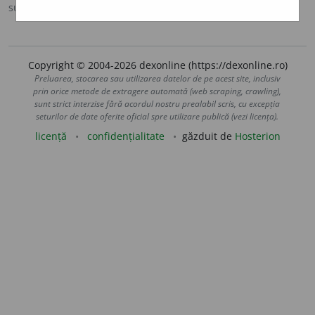
sursa:
DLRLC (1955-1957)
adăugată de
blaurb.
acțiuni
Copyright © 2004-2026 dexonline (https://dexonline.ro)
Preluarea, stocarea sau utilizarea datelor de pe acest site, inclusiv
prin orice metode de extragere automată (web scraping, crawling),
sunt strict interzise fără acordul nostru prealabil scris, cu excepția
seturilor de date oferite oficial spre utilizare publică (vezi licența).
licență
confidențialitate
găzduit de
Hosterion