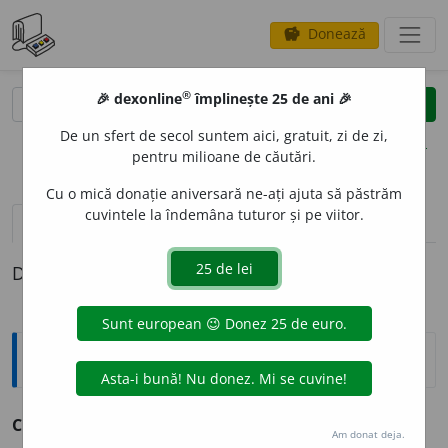
Donează
savings
®
®
🎉 dexonline
împlinește 25 de ani 🎉
caută
clear
search
De un sfert de secol suntem aici, gratuit, zi de zi,
opțiuni
pentru milioane de căutări.
Cu o mică donație aniversară ne-ați ajuta să păstrăm
cuvintele la îndemâna tuturor și pe viitor.
definiții (1)
Definiția cu ID-ul 912792:
Explicative DEX
COR
A
J
s. n.
v.
curaj.
Am donat deja.