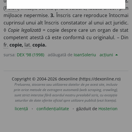
unei opere de artă, a unei imagini fotografice etc.
2.
(
Peior.
) Imitație servilă și fără valoare, făcută uneori prin
mijloace nepermise.
3.
Înscris care reproduce întocmai
cuprinsul unui alt înscris constatator al unui act juridic.
◊
Copie legalizată
= copie despre care un organ de stat
competent atestă că este conformă cu originalul. – Din
fr.
copie,
lat.
copia.
sursa:
DEX '98 (1998)
adăugată de
IoanSoleriu
acțiuni
Copyright © 2004-2026 dexonline (https://dexonline.ro)
Preluarea, stocarea sau utilizarea datelor de pe acest site, inclusiv
prin orice metode de extragere automată (web scraping, crawling),
sunt strict interzise fără acordul nostru prealabil scris, cu excepția
seturilor de date oferite oficial spre utilizare publică (vezi licența).
licență
confidențialitate
găzduit de
Hosterion