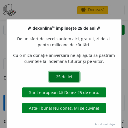
Donează
savings
®
®
🎉 dexonline
împlinește 25 de ani 🎉
caută
clear
search
De un sfert de secol suntem aici, gratuit, zi de zi,
opțiuni
pentru milioane de căutări.
Cu o mică donație aniversară ne-ați ajuta să păstrăm
cuvintele la îndemâna tuturor și pe viitor.
pronunție
(50)
volume_up
definiții (1)
Definiția cu ID-ul 44928:
Explicative DEX
C
O
PIE,
copii,
s. f.
1.
Reproducere exactă a unui text, a
Am donat deja.