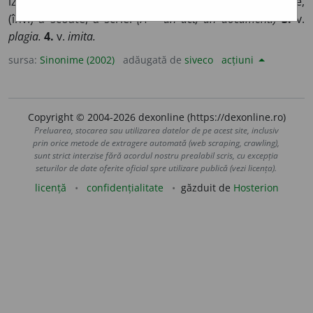
izvodi, a prescrie.
(A ~ pe curat un text.)
2.
a reproduce,
(înv.) a scoate, a scrie.
(A ~ un act, un document.)
3.
v.
plagia.
4.
v.
imita.
sursa:
Sinonime (2002)
adăugată de
siveco
acțiuni
Copyright © 2004-2026 dexonline (https://dexonline.ro)
Preluarea, stocarea sau utilizarea datelor de pe acest site, inclusiv
prin orice metode de extragere automată (web scraping, crawling),
sunt strict interzise fără acordul nostru prealabil scris, cu excepția
seturilor de date oferite oficial spre utilizare publică (vezi licența).
licență
confidențialitate
găzduit de
Hosterion