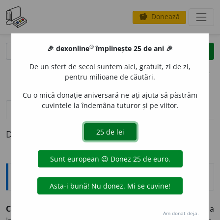
Donează
savings
®
®
🎉 dexonline
împlinește 25 de ani 🎉
caută
clear
search
De un sfert de secol suntem aici, gratuit, zi de zi,
opțiuni
pentru milioane de căutări.
Cu o mică donație aniversară ne-ați ajuta să păstrăm
cuvintele la îndemâna tuturor și pe viitor.
pronunție
(30)
volume_up
definiții (1)
Definiția cu ID-ul 179035:
Sinonime
COPI
A
vb.
1.
a reproduce, a transcrie, (înv.) a decopia, a
Am donat deja.