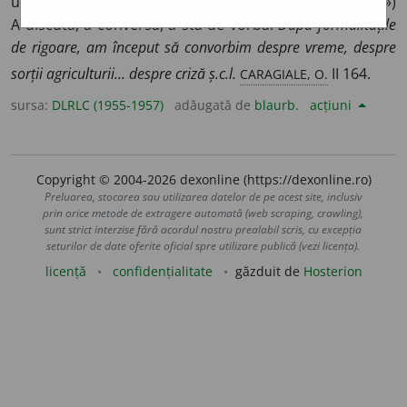
urmat uneori de determinări introduse prin
prep.
«cu»)
A discuta, a conversa, a sta de vorbă.
După formalitățile
de rigoare, am început să convorbim despre vreme, despre
CARAGIALE, O.
sorții agriculturii... despre criză ș.c.l.
II 164.
sursa:
DLRLC (1955-1957)
adăugată de
blaurb.
acțiuni
Copyright © 2004-2026 dexonline (https://dexonline.ro)
Preluarea, stocarea sau utilizarea datelor de pe acest site, inclusiv
prin orice metode de extragere automată (web scraping, crawling),
sunt strict interzise fără acordul nostru prealabil scris, cu excepția
seturilor de date oferite oficial spre utilizare publică (vezi licența).
licență
confidențialitate
găzduit de
Hosterion