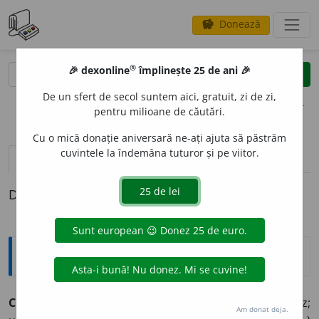
Donează
savings
®
®
🎉 dexonline
împlinește 25 de ani 🎉
caută
clear
search
De un sfert de secol suntem aici, gratuit, zi de zi,
opțiuni
pentru milioane de căutări.
Cu o mică donație aniversară ne-ați ajuta să păstrăm
cuvintele la îndemâna tuturor și pe viitor.
pronunție
(1)
volume_up
definiții (1)
Definiția cu ID-ul 912558:
Explicative DEX
CONVORB
I
,
convorbesc,
vb.
IV.
Intranz.
(Ieșit din uz;
Am donat deja.