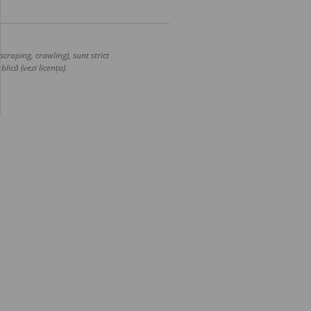
craping, crawling), sunt strict
lică (vezi licența).