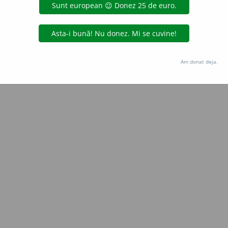
Copyright © 2004-2026 dexonline (https://dexonline.ro)
area datelor de pe acest site, inclusiv prin orice metode de extragere automată (web s
dul nostru prealabil scris, cu excepția seturilor de date oferite oficial spre utilizare pub
Am donat deja.
licență
confidențialitate
găzduit de
Hosterion