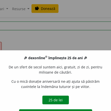
Donează
savings
ari
Resurse
®
🎉 dexonline
împlinește 25 de ani 🎉
De un sfert de secol suntem aici, gratuit, zi de zi, pentru
milioane de căutări.
Cu o mică donație aniversară ne-ați ajuta să păstrăm
cuvintele la îndemâna tuturor și pe viitor.
oane)
A chema (oficial) la o reuniune. /<fr.
convoquer,
lat.
conv
iveco
acțiuni