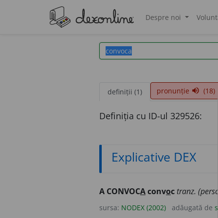
Despre noi
Volunt
®
pronunție
(18)
volume_up
definiții (1)
Definiția cu ID-ul 329526:
Explicative DEX
A CONVOC
A
conv
o
c
tranz. (pers
sursa:
NODEX (2002)
adăugată de
s