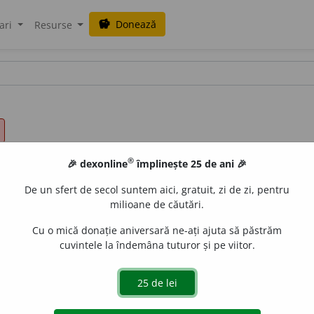
Donează
savings
ari
Resurse
®
🎉 dexonline
împlinește 25 de ani 🎉
De un sfert de secol suntem aici, gratuit, zi de zi, pentru
milioane de căutări.
Cu o mică donație aniversară ne-ați ajuta să păstrăm
cuvintele la îndemâna tuturor și pe viitor.
 9/26 /
Pzi:
conv
o
c
/
E:
fr
convoquer,
lat
convocare
] A chem
ri un corp constituit.