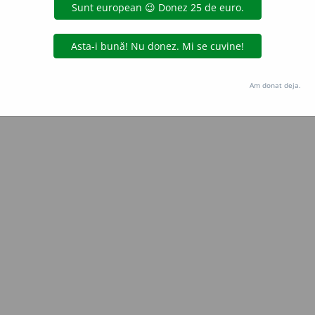
aurb.
acțiuni
Copyright © 2004-2026 dexonline (https://dexonline.ro)
area datelor de pe acest site, inclusiv prin orice metode de extragere automată (web s
Am donat deja.
dul nostru prealabil scris, cu excepția seturilor de date oferite oficial spre utilizare pub
licență
confidențialitate
găzduit de
Hosterion