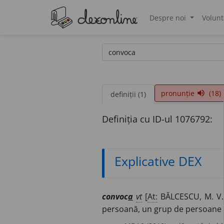
Despre noi
Volunt
®
pronunție
(18)
volume_up
definiții (1)
Definiția cu ID-ul 1076792:
Explicative DEX
convoc
a
vt
[
At:
BĂLCESCU, M. V.
persoană, un grup de persoane o