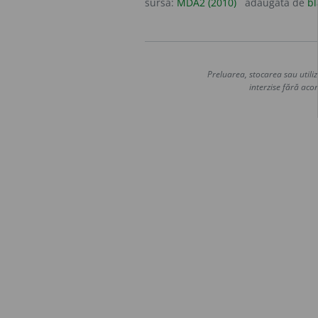
sursa:
MDA2 (2010)
adăugată de
bl
Preluarea, stocarea sau utiliz
interzise fără acor