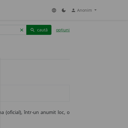
Anonim
language
dark_mode
person
caută
opțiuni
clear
search
a (oficial), într-un anumit loc, o