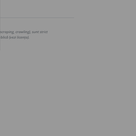
craping, crawling), sunt strict
lică (vezi licența).