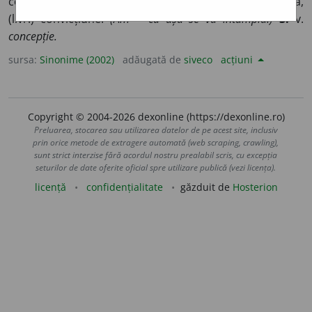
certitudine, credință, încredințare, sentiment, siguranță,
(livr.) convicțiune.
(Am ~ că așa se va întâmpla.)
3.
v.
concepție.
sursa:
Sinonime (2002)
adăugată de
siveco
acțiuni
Copyright © 2004-2026 dexonline (https://dexonline.ro)
Preluarea, stocarea sau utilizarea datelor de pe acest site, inclusiv
prin orice metode de extragere automată (web scraping, crawling),
sunt strict interzise fără acordul nostru prealabil scris, cu excepția
seturilor de date oferite oficial spre utilizare publică (vezi licența).
licență
confidențialitate
găzduit de
Hosterion