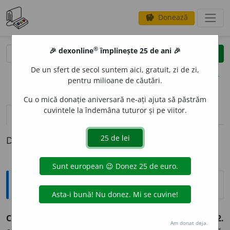
Donează
savings
®
®
🎉 dexonline
împlinește 25 de ani 🎉
caută
clear
search
De un sfert de secol suntem aici, gratuit, zi de zi,
opțiuni
pentru milioane de căutări.
Cu o mică donație aniversară ne-ați ajuta să păstrăm
cuvintele la îndemâna tuturor și pe viitor.
pronunție
(50)
volume_up
definiții (1)
Definiția cu ID-ul 178998:
Sinonime
CONV
I
NGERE
s.
1.
(livr.) persuasiune.
(Putere de ~.)
2.
Am donat deja.