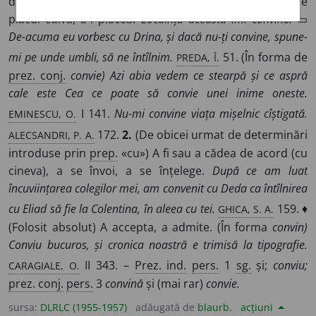
dativul) A corespunde cu ceva, cu dorințele cuiva, a fi pe
placul cuiva, a-i plăcea.
Locuința aceasta îmi convine.
▭
De-acuma eu vorbesc cu Drina, și dacă nu-ți convine, spune-
PREDA, Î.
mi pe unde umbli, să ne întîlnim.
51. (În forma de
prez. conj.
convie) Azi abia vedem ce stearpă și ce aspră
cale este Cea ce poate să convie unei inime oneste.
EMINESCU, O.
I 141.
Nu-mi convine viața mișelnic cîștigată.
ALECSANDRI, P. A.
172.
2.
(De obicei urmat de determinări
introduse prin
prep.
«cu») A fi sau a cădea de acord (cu
cineva), a se învoi, a se înțelege.
După ce am luat
încuviințarea colegilor mei, am convenit cu Deda ca întîlnirea
GHICA, S. A.
cu Eliad să fie la Colentina, în aleea cu tei.
159. ♦
(Folosit absolut) A accepta, a admite. (În forma
convin)
Conviu bucuros, și cronica noastră e trimisă la tipografie.
CARAGIALE, O.
II 343. –
Prez. ind.
pers.
1
sg.
și;
conviu;
prez. conj.
pers.
3
convină
și (mai rar)
convie.
sursa:
DLRLC (1955-1957)
adăugată de
blaurb.
acțiuni