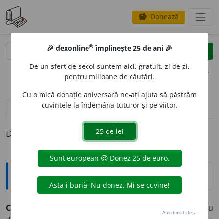
Donează
savings
®
®
🎉 dexonline
împlinește 25 de ani 🎉
caută
clear
search
De un sfert de secol suntem aici, gratuit, zi de zi,
opțiuni
pentru milioane de căutări.
Cu o mică donație aniversară ne-ați ajuta să păstrăm
cuvintele la îndemâna tuturor și pe viitor.
pronunție
(32)
volume_up
definiții (1)
Definiția cu ID-ul 912502:
Explicative DEX
CONVEN
I
,
conv
i
n,
vb.
IV.
Intranz.
1.
(Construit cu
Am donat deja.