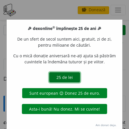
Donează
savings
®
®
🎉 dexonline
împlinește 25 de ani 🎉
caută
clear
search
De un sfert de secol suntem aici, gratuit, zi de zi,
opțiuni
pentru milioane de căutări.
Cu o mică donație aniversară ne-ați ajuta să păstrăm
cuvintele la îndemâna tuturor și pe viitor.
pronunție
(32)
volume_up
definiții (1)
Definiția cu ID-ul 1076573:
Explicative DEX
conven
i
[
At:
LM /
Pzi:
conv
i
n
/
E:
fr
convenir,
lat
Am donat deja.