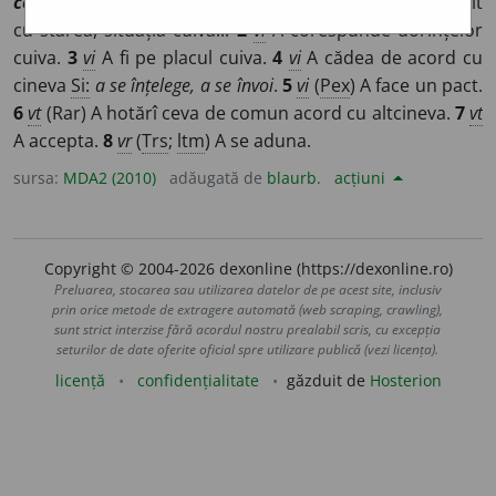
convenire
]
1
vi
(
D.
un lucru, rar, o persoană) A fi potrivit
cu starea, situația cuiva...
2
vi
A corespunde dorințelor
cuiva.
3
vi
A fi pe placul cuiva.
4
vi
A cădea de acord cu
cineva
Si:
a se înțelege, a se învoi
.
5
vi
(
Pex
) A face un pact.
6
vt
(Rar) A hotărî ceva de comun acord cu altcineva.
7
vt
A accepta.
8
vr
(
Trs
;
ltm
) A se aduna.
sursa:
MDA2 (2010)
adăugată de
blaurb.
acțiuni
Copyright © 2004-2026 dexonline (https://dexonline.ro)
Preluarea, stocarea sau utilizarea datelor de pe acest site, inclusiv
prin orice metode de extragere automată (web scraping, crawling),
sunt strict interzise fără acordul nostru prealabil scris, cu excepția
seturilor de date oferite oficial spre utilizare publică (vezi licența).
licență
confidențialitate
găzduit de
Hosterion