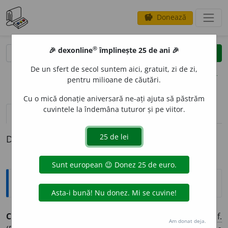
Donează
savings
®
®
🎉 dexonline
împlinește 25 de ani 🎉
caută
clear
search
De un sfert de secol suntem aici, gratuit, zi de zi,
opțiuni
pentru milioane de căutări.
Cu o mică donație aniversară ne-ați ajuta să păstrăm
cuvintele la îndemâna tuturor și pe viitor.
definiții (1)
Definiția cu ID-ul 46622:
Explicative DEX
CONVALESC
E
NT, -Ă,
convalescenți, -te,
adj.
,
s. m.
și
f.
Am donat deja.