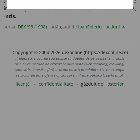
(Persoană) care se află în convalescență, pe cale de
însănătoșire. – Din
fr.
convalescent,
lat.
convalescens,
-ntis.
sursa:
DEX '98 (1998)
adăugată de
IoanSoleriu
acțiuni
Copyright © 2004-2026 dexonline (https://dexonline.ro)
Preluarea, stocarea sau utilizarea datelor de pe acest site, inclusiv
prin orice metode de extragere automată (web scraping, crawling),
sunt strict interzise fără acordul nostru prealabil scris, cu excepția
seturilor de date oferite oficial spre utilizare publică (vezi licența).
licență
confidențialitate
găzduit de
Hosterion