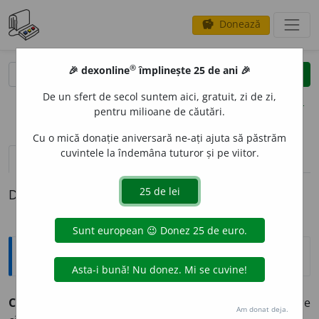
Donează
savings
®
®
🎉 dexonline
împlinește 25 de ani 🎉
caută
clear
search
De un sfert de secol suntem aici, gratuit, zi de zi,
opțiuni
pentru milioane de căutări.
Cu o mică donație aniversară ne-ați ajuta să păstrăm
cuvintele la îndemâna tuturor și pe viitor.
definiții (1)
Definiția cu ID-ul 37646:
Explicative DEX
CONTRAALIZ
E
U,
contraalizee,
s. n.
Vânt regulat care
Am donat deja.