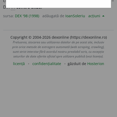
circulă deasupra alizeelor în sens contrar. [
Pr.
:
-tra-a-
] –
Din
fr.
contre-alizé.
sursa:
DEX '98 (1998)
adăugată de
IoanSoleriu
acțiuni
Copyright © 2004-2026 dexonline (https://dexonline.ro)
Preluarea, stocarea sau utilizarea datelor de pe acest site, inclusiv
prin orice metode de extragere automată (web scraping, crawling),
sunt strict interzise fără acordul nostru prealabil scris, cu excepția
seturilor de date oferite oficial spre utilizare publică (vezi licența).
licență
confidențialitate
găzduit de
Hosterion