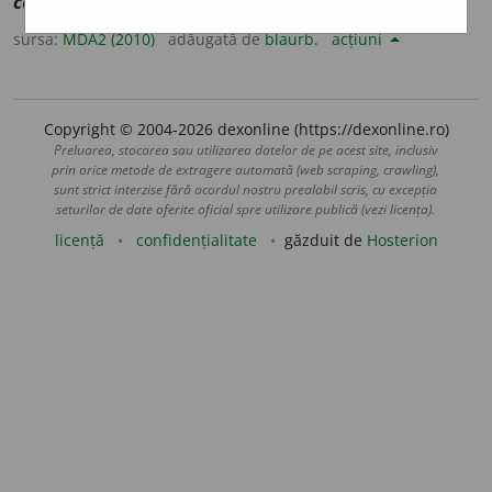
contorsionner
]
1-2
A provoca contorsiuni (
1-2
).
sursa:
MDA2 (2010)
adăugată de
blaurb.
acțiuni
Copyright © 2004-2026 dexonline (https://dexonline.ro)
Preluarea, stocarea sau utilizarea datelor de pe acest site, inclusiv
prin orice metode de extragere automată (web scraping, crawling),
sunt strict interzise fără acordul nostru prealabil scris, cu excepția
seturilor de date oferite oficial spre utilizare publică (vezi licența).
licență
confidențialitate
găzduit de
Hosterion