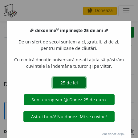
Donează
savings
®
®
🎉 dexonline
împlinește 25 de ani 🎉
caută
clear
search
De un sfert de secol suntem aici, gratuit, zi de zi,
opțiuni
pentru milioane de căutări.
Cu o mică donație aniversară ne-ați ajuta să păstrăm
cuvintele la îndemâna tuturor și pe viitor.
definiții (1)
Definiția cu ID-ul 1075474:
Explicative DEX
3
contorsion
a
vtr
[
At:
DN
/
P:
~si-o~
/
Pzi:
~n
e
z
/
E:
fr
Am donat deja.