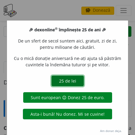
Donează
savings
®
®
🎉 dexonline
împlinește 25 de ani 🎉
caută
clear
search
De un sfert de secol suntem aici, gratuit, zi de zi,
opțiuni
pentru milioane de căutări.
Cu o mică donație aniversară ne-ați ajuta să păstrăm
cuvintele la îndemâna tuturor și pe viitor.
pronunție
(50)
volume_up
definiții (1)
Definiția cu ID-ul 456721:
Explicative DEX
CONTEST
A
vb.
tr.
1. a nu recunoaște ceva; a tăgădui, a
Am donat deja.