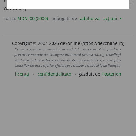
nega. 2. (
jur.
) a face o contestație. (<
fr.
contester,
lat.
contestari
)
sursa:
MDN '00 (2000)
adăugată de
raduborza
acțiuni
Copyright © 2004-2026 dexonline (https://dexonline.ro)
Preluarea, stocarea sau utilizarea datelor de pe acest site, inclusiv
prin orice metode de extragere automată (web scraping, crawling),
sunt strict interzise fără acordul nostru prealabil scris, cu excepția
seturilor de date oferite oficial spre utilizare publică (vezi licența).
licență
confidențialitate
găzduit de
Hosterion