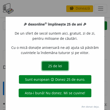
Donează
savings
®
®
🎉 dexonline
împlinește 25 de ani 🎉
caută
clear
search
De un sfert de secol suntem aici, gratuit, zi de zi,
opțiuni
pentru milioane de căutări.
Cu o mică donație aniversară ne-ați ajuta să păstrăm
cuvintele la îndemâna tuturor și pe viitor.
pronunție
(50)
volume_up
definiții (1)
Definiția cu ID-ul 1363386:
Explicative DEX
*
CONTEMPOR
A
N
l.
adj.
1 Care e din același timp:
Am donat deja.