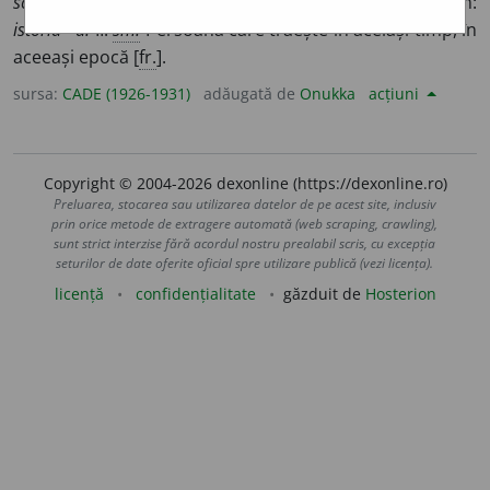
scriitor ~
¶
2 Din zilele noastre, din timpurile de acum:
istoria ~ă.
II.
sm.
Persoană care trăește în același timp, în
aceeași epocă [
fr.
].
sursa:
CADE (1926-1931)
adăugată de
Onukka
acțiuni
Copyright © 2004-2026 dexonline (https://dexonline.ro)
Preluarea, stocarea sau utilizarea datelor de pe acest site, inclusiv
prin orice metode de extragere automată (web scraping, crawling),
sunt strict interzise fără acordul nostru prealabil scris, cu excepția
seturilor de date oferite oficial spre utilizare publică (vezi licența).
licență
confidențialitate
găzduit de
Hosterion