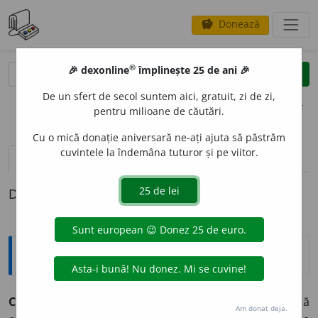
Donează
savings
®
®
🎉 dexonline
împlinește 25 de ani 🎉
caută
clear
search
De un sfert de secol suntem aici, gratuit, zi de zi,
opțiuni
pentru milioane de căutări.
Cu o mică donație aniversară ne-ați ajuta să păstrăm
cuvintele la îndemâna tuturor și pe viitor.
pronunție
(50)
volume_up
definiții (1)
Definiția cu ID-ul 329318:
Explicative DEX
CONSUMAT
O
R ~o
a
re (~
o
ri, ~o
a
re)
m. și f.
1) Persoană
Am donat deja.