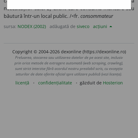
care consumă bunuri materiale pentru satisfacerea
necesităților sale. 2) Client care consumă mâncare sau
băutură într-un local public. /<fr.
consommateur
sursa:
NODEX (2002)
adăugată de
siveco
acțiuni
Copyright © 2004-2026 dexonline (https://dexonline.ro)
Preluarea, stocarea sau utilizarea datelor de pe acest site, inclusiv
prin orice metode de extragere automată (web scraping, crawling),
sunt strict interzise fără acordul nostru prealabil scris, cu excepția
seturilor de date oferite oficial spre utilizare publică (vezi licența).
licență
confidențialitate
găzduit de
Hosterion