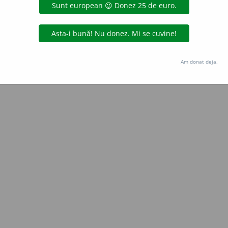
Copyright © 2004-2026 dexonline (https://dexonline.ro)
area datelor de pe acest site, inclusiv prin orice metode de extragere automată (web s
dul nostru prealabil scris, cu excepția seturilor de date oferite oficial spre utilizare pub
Am donat deja.
licență
confidențialitate
găzduit de
Hosterion