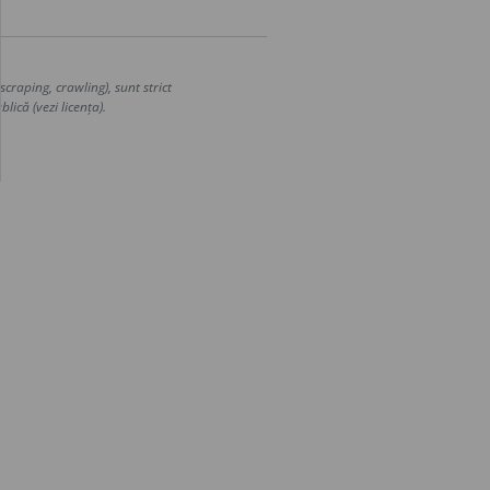
craping, crawling), sunt strict
lică (vezi licența).