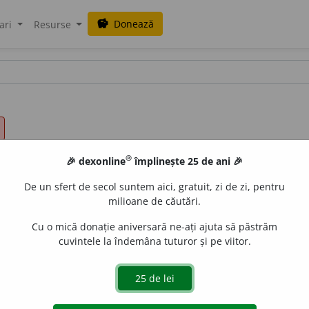
Donează
savings
ari
Resurse
®
🎉 dexonline
împlinește 25 de ani 🎉
De un sfert de secol suntem aici, gratuit, zi de zi, pentru
milioane de căutări.
Cu o mică donație aniversară ne-ați ajuta să păstrăm
cuvintele la îndemâna tuturor și pe viitor.
 mare ~ de...)
e
siveco
acțiuni