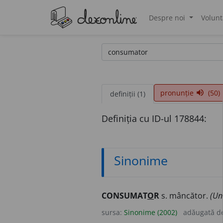
Despre noi
Volunt
®
pronunție
(50)
volume_up
definiții (1)
Definiția cu ID-ul 178844:
Sinonime
CONSUMAT
O
R
s. mâncător.
(Un
sursa:
Sinonime (2002)
adăugată d