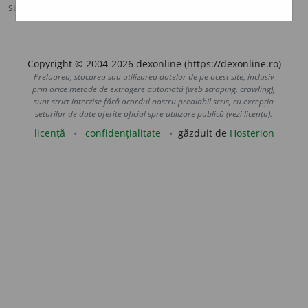
sursa:
MDA2 (2010)
adăugată de
blaurb.
acțiuni
Copyright © 2004-2026 dexonline (https://dexonline.ro)
Preluarea, stocarea sau utilizarea datelor de pe acest site, inclusiv
prin orice metode de extragere automată (web scraping, crawling),
sunt strict interzise fără acordul nostru prealabil scris, cu excepția
seturilor de date oferite oficial spre utilizare publică (vezi licența).
licență
confidențialitate
găzduit de
Hosterion