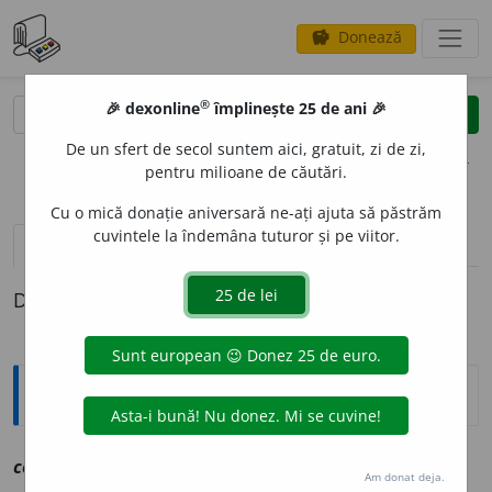
Donează
savings
®
®
🎉 dexonline
împlinește 25 de ani 🎉
caută
clear
search
De un sfert de secol suntem aici, gratuit, zi de zi,
opțiuni
pentru milioane de căutări.
Cu o mică donație aniversară ne-ați ajuta să păstrăm
cuvintele la îndemâna tuturor și pe viitor.
definiții (1)
Definiția cu ID-ul 1075002:
Explicative DEX
consomat
o
r, ~o
a
re
a
vz
consumator
Am donat deja.