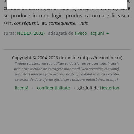
acționează în conformitate cu principiile proprii;
credincios convingerilor sale. 2)
(despre fenomene)
Care
se produce în mod logic; produs ca urmare firească.
/<fr.
conséquent,
lat.
consequense, ~ntis
sursa:
NODEX (2002)
adăugată de
siveco
acțiuni
Copyright © 2004-2026 dexonline (https://dexonline.ro)
Preluarea, stocarea sau utilizarea datelor de pe acest site, inclusiv
prin orice metode de extragere automată (web scraping, crawling),
sunt strict interzise fără acordul nostru prealabil scris, cu excepția
seturilor de date oferite oficial spre utilizare publică (vezi licența).
licență
confidențialitate
găzduit de
Hosterion