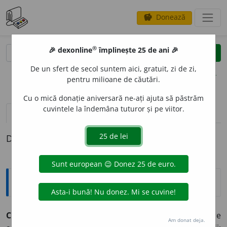
Donează
savings
®
®
🎉 dexonline
împlinește 25 de ani 🎉
caută
clear
search
De un sfert de secol suntem aici, gratuit, zi de zi,
opțiuni
pentru milioane de căutări.
Cu o mică donație aniversară ne-ați ajuta să păstrăm
cuvintele la îndemâna tuturor și pe viitor.
pronunție
(30)
volume_up
definiții (1)
Definiția cu ID-ul 329200:
Explicative DEX
CONSECV
E
NT ~tă (~ți, ~te)
1)
(despre persoane)
Care
Am donat deja.