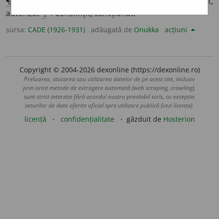
¶
1
⛪
Închinat divinității
¶
2 Destinat
¶
3 Primit,
autorizat
¶
4 Consimțit, sancționat.
sursa:
CADE (1926-1931)
adăugată de
Onukka
acțiuni
Copyright © 2004-2026 dexonline (https://dexonline.ro)
Preluarea, stocarea sau utilizarea datelor de pe acest site, inclusiv
prin orice metode de extragere automată (web scraping, crawling),
sunt strict interzise fără acordul nostru prealabil scris, cu excepția
seturilor de date oferite oficial spre utilizare publică (vezi licența).
licență
confidențialitate
găzduit de
Hosterion