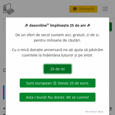
Donează
savings
®
®
🎉 dexonline
împlinește 25 de ani 🎉
caută
clear
search
De un sfert de secol suntem aici, gratuit, zi de zi,
opțiuni
pentru milioane de căutări.
Cu o mică donație aniversară ne-ați ajuta să păstrăm
cuvintele la îndemâna tuturor și pe viitor.
pronunție
(33)
volume_up
definiții (1)
Definiția cu ID-ul 1363191:
Explicative DEX
*
CONSACR
A
T
adj.
p.
CONSACR
A
¶
¶
C.
N
E
CONSACR
A
T
Am donat deja.