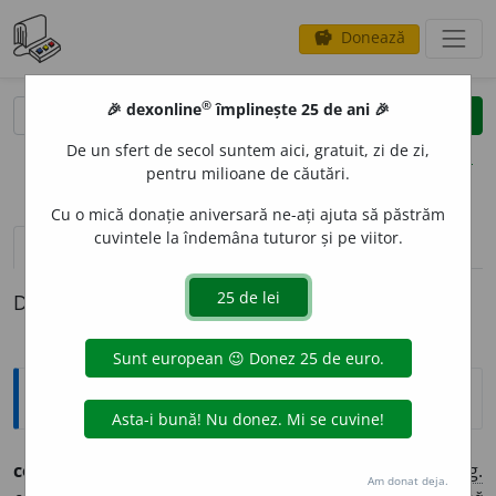
Donează
savings
®
®
🎉 dexonline
împlinește 25 de ani 🎉
caută
clear
search
De un sfert de secol suntem aici, gratuit, zi de zi,
opțiuni
pentru milioane de căutări.
Cu o mică donație aniversară ne-ați ajuta să păstrăm
cuvintele la îndemâna tuturor și pe viitor.
definiții (1)
Definiția cu ID-ul 1313864:
Ortografice DOOM
consacr
a
(a ~)
(
desp.
-sa-cra
)
vb.
,
ind.
prez.
1
sg.
Am donat deja.