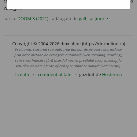
cons
a
cru
, 3
cons
a
cră
;
ind.
prez.
1
sg.
să cons
a
cru
, 3
să
cons
a
cre
sursa:
DOOM 3 (2021)
adăugată de
gall
acțiuni
Copyright © 2004-2026 dexonline (https://dexonline.ro)
Preluarea, stocarea sau utilizarea datelor de pe acest site, inclusiv
prin orice metode de extragere automată (web scraping, crawling),
sunt strict interzise fără acordul nostru prealabil scris, cu excepția
seturilor de date oferite oficial spre utilizare publică (vezi licența).
licență
confidențialitate
găzduit de
Hosterion