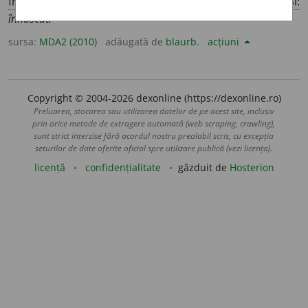
fr
congénital
] Care există în momentul nașterii
Si:
înnăscut.
sursa:
MDA2 (2010)
adăugată de
blaurb.
acțiuni
Copyright © 2004-2026 dexonline (https://dexonline.ro)
Preluarea, stocarea sau utilizarea datelor de pe acest site, inclusiv
prin orice metode de extragere automată (web scraping, crawling),
sunt strict interzise fără acordul nostru prealabil scris, cu excepția
seturilor de date oferite oficial spre utilizare publică (vezi licența).
licență
confidențialitate
găzduit de
Hosterion