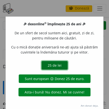
Donează
savings
®
®
🎉 dexonline
împlinește 25 de ani 🎉
caută
clear
search
De un sfert de secol suntem aici, gratuit, zi de zi,
opțiuni
pentru milioane de căutări.
Cu o mică donație aniversară ne-ați ajuta să păstrăm
cuvintele la îndemâna tuturor și pe viitor.
pronunție
(2)
volume_up
definiții (1)
Definiția cu ID-ul 1074492:
Explicative DEX
congenit
a
l, ~ă
a
[
At:
CĂLINESCU, E. O. II, 23 /
Pl:
~i, ~e
/
E:
Am donat deja.