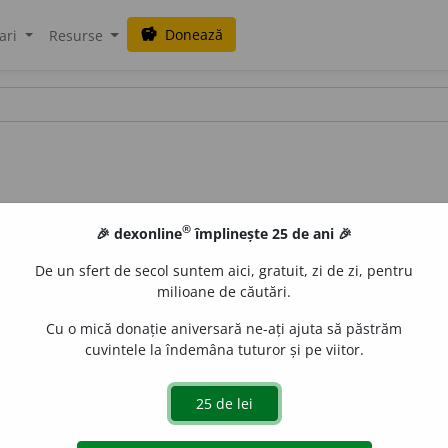
Donează
savings
ari
Resurse
®
🎉 dexonline
împlinește 25 de ani 🎉
De un sfert de secol suntem aici, gratuit, zi de zi, pentru
milioane de căutări.
Cu o mică donație aniversară ne-ați ajuta să păstrăm
cuvintele la îndemâna tuturor și pe viitor.
aurb.
acțiuni