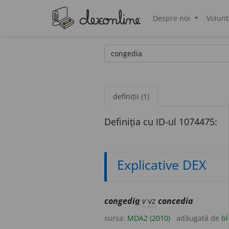
Despre noi
Volunt
®
definiții (1)
Definiția cu ID-ul 1074475:
Explicative DEX
congedi
a
v
vz
concedia
sursa:
MDA2 (2010)
adăugată de
bl