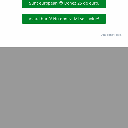
Copyright © 2004-2026 dexonline (https://dexonline.ro)
area datelor de pe acest site, inclusiv prin orice metode de extragere automată (web s
dul nostru prealabil scris, cu excepția seturilor de date oferite oficial spre utilizare pub
Am donat deja.
licență
confidențialitate
găzduit de
Hosterion