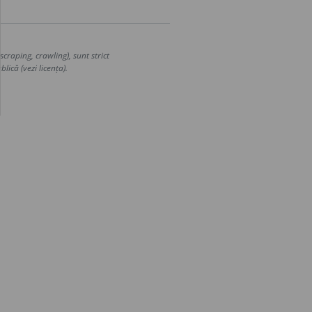
craping, crawling), sunt strict
lică (vezi licența).