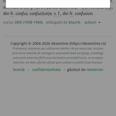
un lucru drept altul; a se asemăna.
Lat.
confundere,
asimilat la
conj.
vb.
a înfunda
(
sec.
XIX). –
Der.
confuz,
adj.
,
din
fr.
confus; confuzi(un)e,
s. f.
, din
fr.
confusion.
sursa:
DER (1958-1966)
adăugată de
blaurb.
acțiuni
Copyright © 2004-2026 dexonline (https://dexonline.ro)
Preluarea, stocarea sau utilizarea datelor de pe acest site, inclusiv
prin orice metode de extragere automată (web scraping, crawling),
sunt strict interzise fără acordul nostru prealabil scris, cu excepția
seturilor de date oferite oficial spre utilizare publică (vezi licența).
licență
confidențialitate
găzduit de
Hosterion