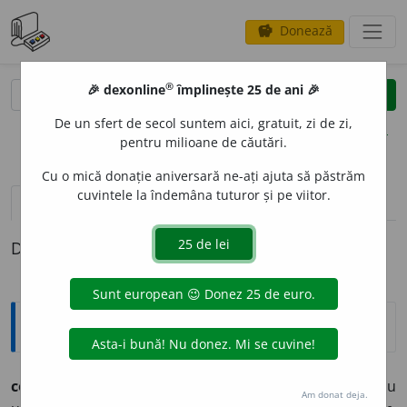
Donează
savings
®
®
🎉 dexonline
împlinește 25 de ani 🎉
caută
clear
search
De un sfert de secol suntem aici, gratuit, zi de zi,
opțiuni
pentru milioane de căutări.
Cu o mică donație aniversară ne-ați ajuta să păstrăm
cuvintele la îndemâna tuturor și pe viitor.
pronunție
(10)
volume_up
definiții (1)
Definiția cu ID-ul 440881:
Etimologice
confund
a
(-d, -
a
t),
vb.
– A lua o persoană drept alta sau
Am donat deja.